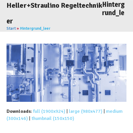
Skip
Hinterg
Open
Close
Heller+Straulino Regeltechnik
to
rund_le
mobile
mobile
content
er
menu
menu
Start
»
Hintergrund_leer
Downloads
:
full (1900x924)
|
large (980x477)
|
medium
(300x146)
|
thumbnail (150x150)