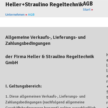
Skip
AGB
Open
Close
Heller+Straulino Regeltechnik
to
Start
»
mobile
mobile
content
Unternehmen
»
AGB
menu
menu
Allgemeine Verkaufs-, Lieferungs- und
Zahlungsbedingungen
der Firma Heller & Straulino Regeltechnik
GmbH
l
l
r
I. Geltungsbereich:
1. Diese allgemeinen Verkaufs-, Lieferungs- und
t
Zahlungsbedingungen (nachfolgend allgemeine
r