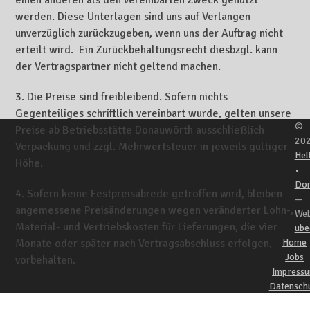
einen anderen als den vereinbarten Zweck genutzt
werden. Diese Unterlagen sind uns auf Verlangen
unverzüglich zurückzugeben, wenn uns der Auftrag nicht
erteilt wird. Ein Zurückbehaltungsrecht diesbzgl. kann
der Vertragspartner nicht geltend machen.
3. Die Preise sind freibleibend. Sofern nichts
Gegenteiliges schriftlich vereinbart wurde, gelten unsere
©
Preise ab Betriebsstätte Donauwörth ausschließlich
20
Verpackung und zzgl. Mehrwertsteuer in jeweils gültiger
Hel
Höhe.
•
Do
4. Sofern keine Festpreisabrede getroffen wird, bleiben
—
angemessene Preisänderungen wegen veränderter Lohn-,
Web
Material- und Vertriebskosten für Lieferungen, die vier
ube
Monate oder später nach Vertragsabschluss erfolgen,
Home
Jobs
vorbehalten.
Impress
Datensch