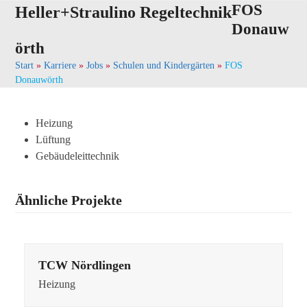
Skip
FOS
Open
Close
Heller+Straulino Regeltechnik
to
Donauw
mobile
mobile
content
örth
menu
menu
Start
»
Karriere
»
Jobs
»
Schulen und Kindergärten
»
FOS
Donauwörth
Heizung
Lüftung
Gebäudeleittechnik
Ähnliche Projekte
TCW Nördlingen
Heizung