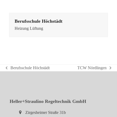
Berufsschule Höchstädt
Heizung Lüftung
Berufsschule Höchstädt
TCW Nördlingen
vorheriger
Nächster
Beitrag:
Beitrag:
Heller+Straulino Regeltechnik GmbH
Zirgesheimer Straße 31b