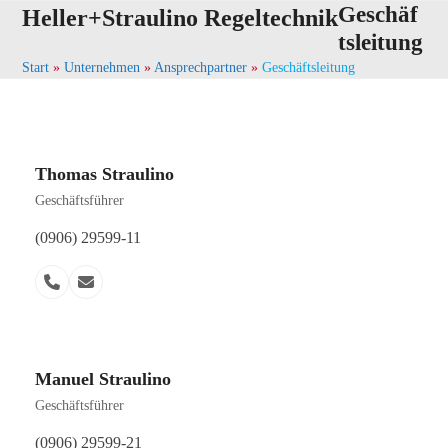
Skip
Geschäf
Open
Close
Heller+Straulino Regeltechnik
to
tsleitung
mobile
mobile
content
Start
»
Unternehmen
»
Ansprechpartner
»
Geschäftsleitung
menu
menu
Thomas Straulino
Geschäftsführer
(0906) 29599-11
Telefon
E-
Nummer
Mail
Manuel Straulino
Geschäftsführer
(0906) 29599-21