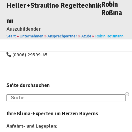
Skip
Robin
Open
Close
Heller+Straulino Regeltechnik
to
Roßma
mobile
mobile
content
nn
menu
menu
Auszubildender
Start
»
Unternehmen
»
Ansprechpartner
»
Azubi
»
Robin Roßmann
(0906) 29599-45
Seite durchsuchen
Search
Ihre Klima-Experten im Herzen Bayerns
Anfahrt- und Lageplan: