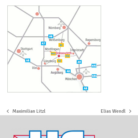
Maximilian Litzl
Elias Wendl
vorheriger
Nächster
Beitrag:
Beitrag: