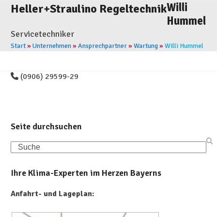
Skip
Willi
Open
Close
Heller+Straulino Regeltechnik
to
Hummel
mobile
mobile
content
Servicetechniker
menu
menu
Start
»
Unternehmen
»
Ansprechpartner
»
Wartung
»
Willi Hummel
(0906) 29599-29
Seite durchsuchen
Search
Ihre Klima-Experten im Herzen Bayerns
Anfahrt- und Lageplan: