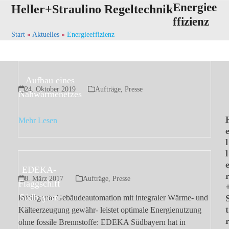
Skip
Energiee
Open
Close
Heller+Straulino Regeltechnik
to
ffizienz
mobile
mobile
content
Start
»
Aktuelles
»
Energieeffizienz
menu
menu
Aufbau eines
24. Oktober 2019
Aufträge
,
Presse
Nahwärmenetzes
Mehr Lesen
l
l
EDEKA-
8. März 2017
Aufträge
,
Presse
Flaggschiff
Südbayern
Intelligente Gebäudeautomation mit integraler Wärme- und
t
Kälteerzeugung gewähr- leistet optimale Energienutzung
ohne fossile Brennstoffe: EDEKA Südbayern hat in