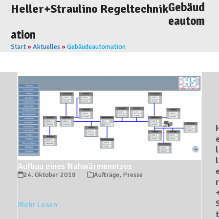
Skip
Gebäud
Open
Close
Heller+Straulino Regeltechnik
to
eautom
mobile
mobile
content
ation
menu
menu
Start
»
Aktuelles
»
Gebäudeautomation
l
l
Aufbau eines Nahwärmenetzes
24. Oktober 2019
Aufträge
,
Presse
r
Mehr Lesen
t