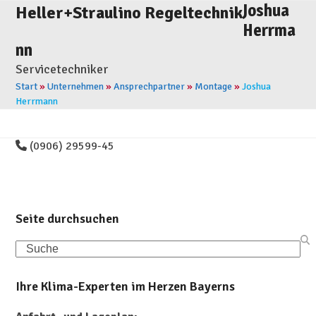
Skip
Joshua
Open
Close
Heller+Straulino Regeltechnik
to
Herrma
mobile
mobile
content
nn
menu
menu
Servicetechniker
Start
»
Unternehmen
»
Ansprechpartner
»
Montage
»
Joshua
Herrmann
(0906) 29599-45
Seite durchsuchen
Search
Ihre Klima-Experten im Herzen Bayerns