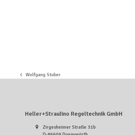
Wolfgang Stuber
vorheriger
Beitrag:
Heller+Straulino Regeltechnik GmbH
Zirgesheimer Straße 31b
D-86609 Donauwörth